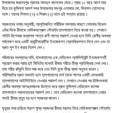
উপজেলার জয়দেবপুর গ্রামের আবদুল খালেকের মেয়ে। প্রায় ১০ বছর আগে তার
বিয়ে হয় কুমিল্লা আদর্শ সদর উপজেলার শুভপুর এলাকার মো. বিল্লাল হোসেনের
সঙ্গে। তাদের সিফাত (৭) ও সিয়াদ (২) নামে দুই সন্তান রয়েছে।
স্বজনদের ভাষ্য অনুযায়ী, প্রসূতিজনিত শারীরিক সমস্যার কারণে সোমবার বিকেল
৩টার দিকে রীমাকে মেডিকমপ্লেক্স সৌহার্দ্য হাসপাতালে নিয়ে যাওয়া হয়। সেখানে
গাইনি বিশেষজ্ঞ অধ্যাপক শান্তা রাণী পালের পরামর্শ নেওয়া হলে তিনি রোগীর অবস্থা
পর্যবেক্ষণ করে একটি অ্যান্টিবায়োটিক ইনজেকশন প্রেসক্রিপশনে লিখে দেন এবং তা
দ্রুত পুশ ইন করার নির্দেশ দেন।
পরিবারের সদস্যদের দাবি, হাসপাতালের এক মেডিকেল অ্যাসিস্ট্যান্ট ইনজেকশনটি
প্রয়োগ করার প্রায় দুই মিনিটের মধ্যেই রীমার শরীরে তীব্র প্রতিক্রিয়া দেখা দেয়।
তার শরীর ঝাঁকুনি দিতে শুরু করে এবং তিনি বুকে তীব্র ব্যথা অনুভব করেন।
পরিস্থিতির দ্রুত অবনতি হলে হাসপাতালের নার্স তাকে পাশের একটি বেসরকারি
হাসপাতালের আইসিইউতে নেওয়ার পরামর্শ দেন। সেখানে নেওয়ার পর চিকিৎসকরা
রোগীর অবস্থা আশঙ্কাজনক উল্লেখ করে দ্রুত কুমিল্লা মেডিকেল কলেজ
হাসপাতালে স্থানান্তরের পরামর্শ দেন। তবে মেডিকেল কলেজ হাসপাতালে নেয়ার
পথেই রীমার মৃত্যু হয় বলে স্বজনরা জানান।
মৃত্যুর খবর ছড়িয়ে পড়লে ক্ষুব্ধ স্বজনরা রীমার মরদেহ নিয়ে মেডিকমপ্লেক্স সৌহার্দ্য