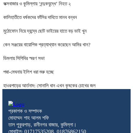
কক্সবাজার ও কুমিল্লায় ‘বন্দুকযুদ্ধে’ নিহত ২
কালিহাতীতে ধর্ষকদের ফাঁসির দাবিতে মানব বন্ধন
মুঠোফোন নিয়ে দ্বন্দ্বে ছোট ভাইয়ের হাতে বড় ভাই খুন
কেন সঞ্জয়ের বায়োপিক প্রত্যাখ্যান করেছেন আমির খান?
ডিমলায় সিপিবির স্মরণ সভা
পদ্মা-মেঘনায় ইলিশ ধরা শুরু হচ্ছে
হাওরপাড়ের আর্তনাদ: সোনালি ধান এখন কৃষকের চোখের জল
প্রকাশক ও সম্পাদক
মোহাম্মদ শাহ আলম শফি
তাল পুকুরপাড়, রানীনগর বাজার, কুমিল্লা।
মোবাইল: 01717535208, 01876862150