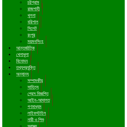
চট্টগ্রাম
রাজশাহী
খুলনা
বরিশাল
সিলেট
রংপুর
ময়মনসিংহ
আন্তর্জাতিক
খেলাধুলা
বিনোদন
তথ্যপ্রযুক্তি
অন্যান্য
সম্পাদকীয়
সাহিত্য
প্রেস বিজ্ঞপ্তি
আইন-আদালত
গণমাধ্যম
লাইফস্টাইল
নারী ও শিশু
স্বাস্থ্য