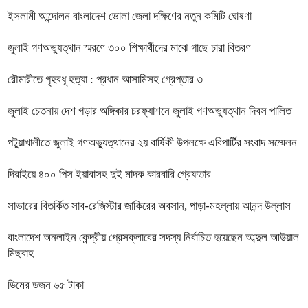
ইসলামী আন্দোলন বাংলাদেশ ভোলা জেলা দক্ষিণের নতুন কমিটি ঘোষণা
জুলাই গণঅভ্যুত্থান স্মরণে ৩০০ শিক্ষার্থীদের মাঝে গাছে চারা বিতরণ
রৌমারীতে গৃহবধূ হত্যা : প্রধান আসামিসহ গ্রেপ্তার ৩
জুলাই চেতনায় দেশ গড়ার অঙ্গিকার চরফ্যাশনে জুলাই গণঅভ্যুত্থান দিবস পালিত
পটুয়াখালীতে জুলাই গণঅভ্যুত্থানের ২য় বার্ষিকী উপলক্ষে এবিপার্টির সংবাদ সম্মেলন
দিরাইয়ে ৪০০ পিস ইয়াবাসহ দুই মাদক কারবারি গ্রেফতার
সাভারের বিতর্কিত সাব-রেজিস্টার জাকিরের অবসান, পাড়া-মহল্লায় আনন্দ উল্লাস
বাংলাদেশ অনলাইন কেন্দ্রীয় প্রেসক্লাবের সদস্য নির্বাচিত হয়েছেন আব্দুল আউয়াল
মিছবাহ
ডিমের ডজন ৬৫ টাকা