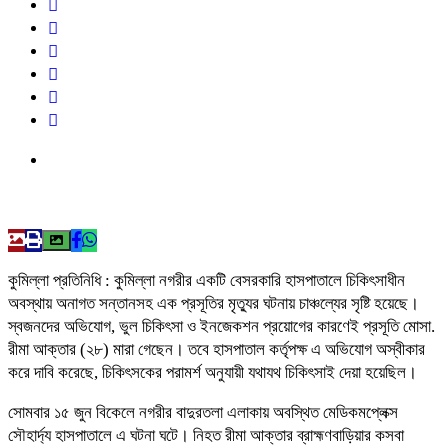
কুমিল্লা প্রতিনিধি : কুমিল্লা নগরীর একটি বেসরকারি হাসপাতালে চিকিৎসাধীন
অবস্থায় অনাগত সন্তানসহ এক প্রসূতির মৃত্যুর ঘটনায় চাঞ্চল্যের সৃষ্টি হয়েছে।
স্বজনদের অভিযোগ, ভুল চিকিৎসা ও ইনজেকশন প্রয়োগের কারণেই প্রসূতি মোসা.
রীমা আক্তার (২৮) মারা গেছেন। তবে হাসপাতাল কর্তৃপক্ষ এ অভিযোগ অস্বীকার
করে দাবি করেছে, চিকিৎসকের পরামর্শ অনুযায়ী যথাযথ চিকিৎসাই দেয়া হয়েছিল।
সোমবার ১৫ জুন বিকেলে নগরীর বাদুরতলা এলাকায় অবস্থিত মেডিকমপ্লেক্স
সৌহার্দ্য হাসপাতালে এ ঘটনা ঘটে। নিহত রীমা আক্তার ব্রাহ্মণবাড়িয়ার কসবা