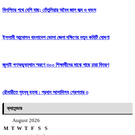
বিলপ্তির পথে দেশি মাছ; তেঁতুলিয়ায় অবৈধ জাল জব্দ ও ধ্বংস
ইসলামী আন্দোলন বাংলাদেশ ভোলা জেলা দক্ষিণের নতুন কমিটি ঘোষণা
জুলাই গণঅভ্যুত্থান স্মরণে ৩০০ শিক্ষার্থীদের মাঝে গাছে চারা বিতরণ
রৌমারীতে গৃহবধূ হত্যা : প্রধান আসামিসহ গ্রেপ্তার ৩
ক্যালেন্ডার
August 2026
M
T
W
T
F
S
S