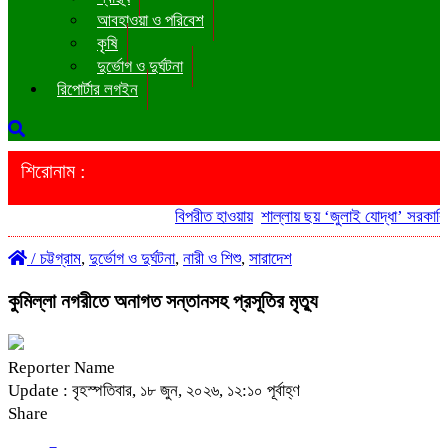
আবহাওয়া ও পরিবেশ
কৃষি
দুর্ভোগ ও দুর্ঘটনা
রিপোর্টার লগইন
শিরোনাম :
বিপরীত হাওয়ায়
শাল্লায় ছয় ‘জুলাই যোদ্ধা’ সরকারি গ
/
চট্টগ্রাম
,
দুর্ভোগ ও দুর্ঘটনা
,
নারী ও শিশু
,
সারাদেশ
কুমিল্লা নগরীতে অনাগত সন্তানসহ প্রসূতির মৃত্যু
Reporter Name
Update : বৃহস্পতিবার, ১৮ জুন, ২০২৬, ১২:১০ পূর্বাহ্ণ
Share