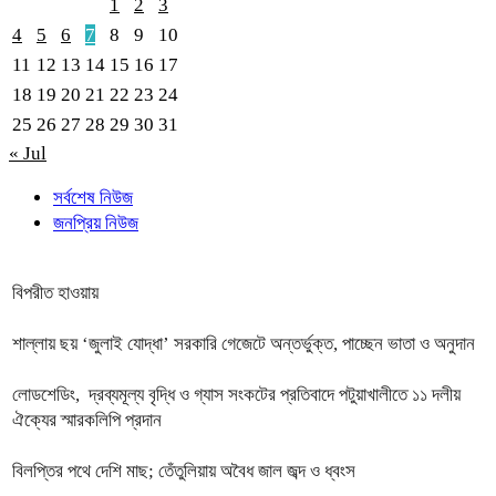
1
2
3
4
5
6
7
8
9
10
11
12
13
14
15
16
17
18
19
20
21
22
23
24
25
26
27
28
29
30
31
« Jul
সর্বশেষ নিউজ
জনপ্রিয় নিউজ
বিপরীত হাওয়ায়
শাল্লায় ছয় ‘জুলাই যোদ্ধা’ সরকারি গেজেটে অন্তর্ভুক্ত, পাচ্ছেন ভাতা ও অনুদান
লোডশেডিং, দ্রব্যমূল্য বৃদ্ধি ও গ্যাস সংকটের প্রতিবাদে পটুয়াখালীতে ১১ দলীয়
ঐক্যের স্মারকলিপি প্রদান
বিলপ্তির পথে দেশি মাছ; তেঁতুলিয়ায় অবৈধ জাল জব্দ ও ধ্বংস