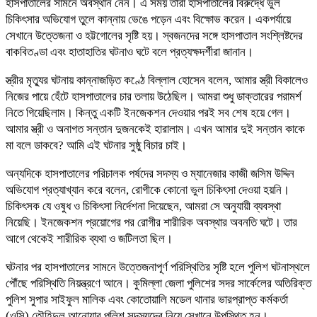
হাসপাতালের সামনে অবস্থান নেন। এ সময় তারা হাসপাতালের বিরুদ্ধে ভুল
চিকিৎসার অভিযোগ তুলে কান্নায় ভেঙে পড়েন এবং বিক্ষোভ করেন। একপর্যায়ে
সেখানে উত্তেজনা ও হট্টগোলের সৃষ্টি হয়। স্বজনদের সঙ্গে হাসপাতাল সংশ্লিষ্টদের
বাকবিতণ্ডা এবং হাতাহাতির ঘটনাও ঘটে বলে প্রত্যক্ষদর্শীরা জানান।
স্ত্রীর মৃত্যুর ঘটনায় কান্নাজড়িত কণ্ঠে বিল্লাল হোসেন বলেন, আমার স্ত্রী বিকালেও
নিজের পায়ে হেঁটে হাসপাতালের চার তলায় উঠেছিল। আমরা শুধু ডাক্তারের পরামর্শ
নিতে গিয়েছিলাম। কিন্তু একটি ইনজেকশন দেওয়ার পরই সব শেষ হয়ে গেল।
আমার স্ত্রী ও অনাগত সন্তান দুজনকেই হারালাম। এখন আমার দুই সন্তান কাকে
মা বলে ডাকবে? আমি এই ঘটনার সুষ্ঠু বিচার চাই।
অন্যদিকে হাসপাতালের পরিচালক পর্ষদের সদস্য ও ম্যানেজার কাজী জসিম উদ্দিন
অভিযোগ প্রত্যাখ্যান করে বলেন, রোগীকে কোনো ভুল চিকিৎসা দেওয়া হয়নি।
চিকিৎসক যে ওষুধ ও চিকিৎসা নির্দেশনা দিয়েছেন, আমরা সে অনুযায়ী ব্যবস্থা
নিয়েছি। ইনজেকশন প্রয়োগের পর রোগীর শারীরিক অবস্থার অবনতি ঘটে। তার
আগে থেকেই শারীরিক ব্যথা ও জটিলতা ছিল।
ঘটনার পর হাসপাতালের সামনে উত্তেজনাপূর্ণ পরিস্থিতির সৃষ্টি হলে পুলিশ ঘটনাস্থলে
পৌঁছে পরিস্থিতি নিয়ন্ত্রণে আনে। কুমিল্লা জেলা পুলিশের সদর সার্কেলের অতিরিক্ত
পুলিশ সুপার সাইফুল মালিক এবং কোতোয়ালি মডেল থানার ভারপ্রাপ্ত কর্মকর্তা
(ওসি) তৌহিদুল আনোয়ার পুলিশ সদস্যদের নিয়ে সেখানে উপস্থিত হন।