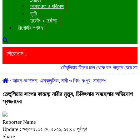
আবহাওয়া ও পরিবেশ
কৃষি
দুর্ভোগ ও দুর্ঘটনা
রিপোর্টার লগইন
শিরোনাম :
তেঁতুলিয়ায় টিনের চাল থেকে বল পাড়তে যেয়ে মাদ্রাসা 
/
আইন-আদালত
,
এক্সক্লুসিভ
,
নারী ও শিশু
,
রংপুর
,
সারাদেশ
তেতুলিয়ায় সাপের কামড়ে নারীর মৃত্যু, চিকিৎসায় অবহেলার অভিযোগ
স্বজনদের
Reporter Name
Update : শুক্রবার, ১৫ মে, ২০২৬, ১২:০০ পূর্বাহ্ণ
Share