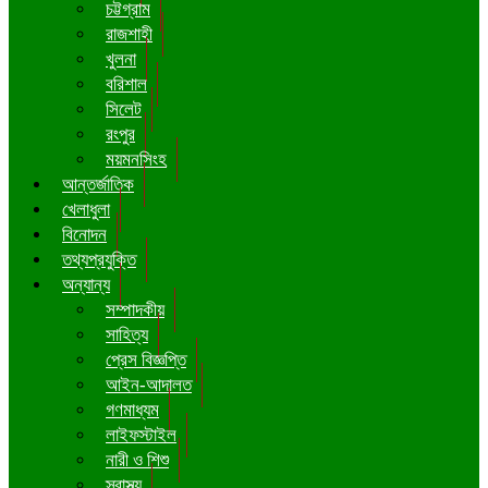
চট্টগ্রাম
রাজশাহী
খুলনা
বরিশাল
সিলেট
রংপুর
ময়মনসিংহ
আন্তর্জাতিক
খেলাধুলা
বিনোদন
তথ্যপ্রযুক্তি
অন্যান্য
সম্পাদকীয়
সাহিত্য
প্রেস বিজ্ঞপ্তি
আইন-আদালত
গণমাধ্যম
লাইফস্টাইল
নারী ও শিশু
স্বাস্থ্য