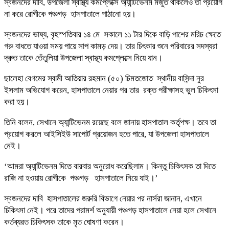
স্বজনদের দাবি, উপজেলা স্বাস্থ্য কমপ্লেক্সে অ্যান্টিভেনম মজুত থাকলেও তা প্রয়োগ
না করে রোগীকে পঞ্চগড় হাসপাতালে পাঠানো হয়।
স্বজনদের ভাষ্য, বৃহস্পতিবার ১৪ মে সকালে ১১ টার দিকে বাড়ি পাশের মরিচ ক্ষেতে
গরু বাধতে যাওয়া সময় পায়ে সাপ কামড় দেয়। তার চিৎকার শুনে পরিবারের সদস্যরা
দ্রুত তাকে তেঁতুলিয়া উপজেলা স্বাস্থ্য কমপ্লেক্সে নিয়ে যান।
ছালেহা বেগমের স্বামী আতিয়ার রহমান (৫০) চিমতজোত স্থানীয় বাসিন্দা নুর
ইসলাম অভিযোগ করেন, হাসপাতালে নেয়ার পর তার রক্ত পরীক্ষাসহ ভুল চিকিৎসা
করা হয়।
তিনি বলেন, সেখানে অ্যান্টিভেনম রয়েছে বলে জানায় হাসপাতাল কর্তৃপক্ষ। তবে তা
প্রয়োগ করলে আইসিইউ সাপোর্ট প্রয়োজন হতে পারে, যা উপজেলা হাসপাতালে
নেই।
‘আমরা অ্যান্টিভেনম দিতে বারবার অনুরোধ করেছিলাম। কিন্তু চিকিৎসক তা দিতে
রাজি না হওয়ায় রোগীকে পঞ্চগড় হাসপাতালে নিয়ে যাই।’
স্বজনদের দাবি হাসপাতালের জরুরি বিভাগে নেয়ার পর নার্সরা জানান, এখানে
চিকিৎসা নেই। পরে তাদের পরামর্শ অনুযায়ী পঞ্চগড় হাসপাতালে নেয়া হলে সেখানে
কর্তব্যরত চিকিৎসক তাকে মৃত ঘোষণা করেন।