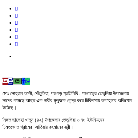
মোঃ সোহরাব আলী, তেঁতুলিয়া, পঞ্চগড় প্রতিনিধি : পঞ্চগড়ের তেতুলিয়া উপজেলায়
সাপের কামড়ে আহত এক নারীর মৃত্যুকে কেন্দ্র করে চিকিৎসায় অবহেলার অভিযোগ
উঠেছে।
নিহত ছালেহা খাতুন (৪২) উপজেলার তেঁতুলিয়া ৩ নং ইউনিয়নের
চিমতজোত গ্রামের আতিয়ার রহমানের স্ত্রী।