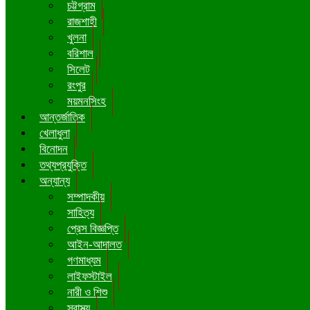
চট্টগ্রাম
রাজশাহী
খুলনা
বরিশাল
সিলেট
রংপুর
ময়মনসিংহ
আন্তর্জাতিক
খেলাধুলা
বিনোদন
তথ্যপ্রযুক্তি
অন্যান্য
সম্পাদকীয়
সাহিত্য
প্রেস বিজ্ঞপ্তি
আইন-আদালত
গণমাধ্যম
লাইফস্টাইল
নারী ও শিশু
স্বাস্থ্য