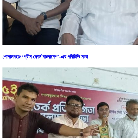
গোপালগঞ্জে ‘গ্রীন ফোর্স বাংলাদেশ’-এর পরিচিতি সভা