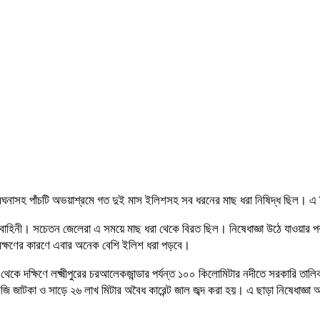
্মা-মেঘনাসহ পাঁচটি অভয়াশ্রমে গত দুই মাস ইলিশসহ সব ধরনের মাছ ধরা নিষিদ্ধ ছিল।
 বাহিনী। সচেতন জেলেরা এ সময়ে মাছ ধরা থেকে বিরত ছিল। নিষেধাজ্ঞা উঠে যাওয়ার প
ংরক্ষণের কারণে এবার অনেক বেশি ইলিশ ধরা পড়বে।
থেকে দক্ষিণে লক্ষ্মীপুরের চরআলেকজান্ডার পর্যন্ত ১০০ কিলোমিটার নদীতে সরকারি তালি
জাটকা ও সাড়ে ২৬ লাখ মিটার অবৈধ কারেন্ট জাল জব্দ করা হয়। এ ছাড়া নিষেধাজ্ঞা অম