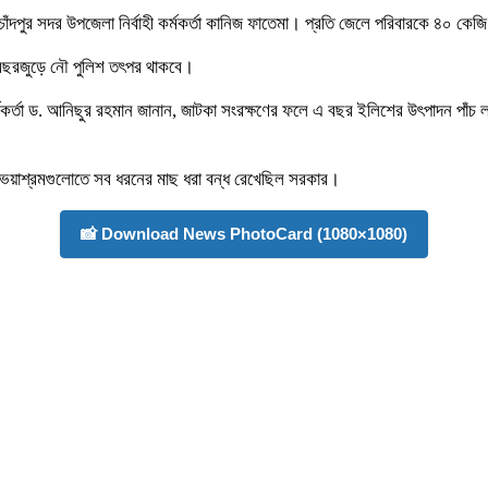
াঁদপুর সদর উপজেলা নির্বাহী কর্মকর্তা কানিজ ফাতেমা। প্রতি জেলে পরিবারকে ৪০ কে
লসহ বছরজুড়ে নৌ পুলিশ তৎপর থাকবে।
ক কর্মকর্তা ড. আনিছুর রহমান জানান, জাটকা সংরক্ষণের ফলে এ বছর ইলিশের উৎপাদন পা
স অভয়াশ্রমগুলোতে সব ধরনের মাছ ধরা বন্ধ রেখেছিল সরকার।
📸 Download News PhotoCard (1080×1080)