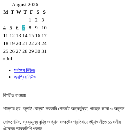
August 2026
M
T
W
T
F
S
S
1
2
3
4
5
6
7
8
9
10
11
12
13
14
15
16
17
18
19
20
21
22
23
24
25
26
27
28
29
30
31
« Jul
সর্বশেষ নিউজ
জনপ্রিয় নিউজ
বিপরীত হাওয়ায়
শাল্লায় ছয় ‘জুলাই যোদ্ধা’ সরকারি গেজেটে অন্তর্ভুক্ত, পাচ্ছেন ভাতা ও অনুদান
লোডশেডিং, দ্রব্যমূল্য বৃদ্ধি ও গ্যাস সংকটের প্রতিবাদে পটুয়াখালীতে ১১ দলীয়
ঐক্যের স্মারকলিপি প্রদান