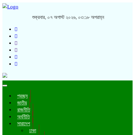
শুক্রবার, ০৭ অগাস্ট ২০২৬, ০৩:১৮ অপরাহ্ন
Toggle
navigation
প্রচ্ছদ
জাতীয়
রাজনীতি
অর্থনীতি
সারাদেশ
ঢাকা