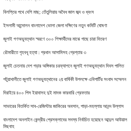
বিলপ্তির পথে দেশি মাছ; তেঁতুলিয়ায় অবৈধ জাল জব্দ ও ধ্বংস
ইসলামী আন্দোলন বাংলাদেশ ভোলা জেলা দক্ষিণের নতুন কমিটি ঘোষণা
জুলাই গণঅভ্যুত্থান স্মরণে ৩০০ শিক্ষার্থীদের মাঝে গাছে চারা বিতরণ
রৌমারীতে গৃহবধূ হত্যা : প্রধান আসামিসহ গ্রেপ্তার ৩
জুলাই চেতনায় দেশ গড়ার অঙ্গিকার চরফ্যাশনে জুলাই গণঅভ্যুত্থান দিবস পালিত
পটুয়াখালীতে জুলাই গণঅভ্যুত্থানের ২য় বার্ষিকী উপলক্ষে এবিপার্টির সংবাদ সম্মেলন
দিরাইয়ে ৪০০ পিস ইয়াবাসহ দুই মাদক কারবারি গ্রেফতার
সাভারের বিতর্কিত সাব-রেজিস্টার জাকিরের অবসান, পাড়া-মহল্লায় আনন্দ উল্লাস
বাংলাদেশ অনলাইন কেন্দ্রীয় প্রেসক্লাবের সদস্য নির্বাচিত হয়েছেন আব্দুল আউয়াল
মিছবাহ