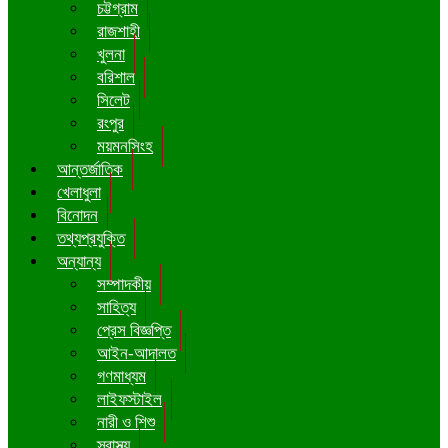
চট্টগ্রাম
রাজশাহী
খুলনা
বরিশাল
সিলেট
রংপুর
ময়মনসিংহ
আন্তর্জাতিক
খেলাধুলা
বিনোদন
তথ্যপ্রযুক্তি
অন্যান্য
সম্পাদকীয়
সাহিত্য
প্রেস বিজ্ঞপ্তি
আইন-আদালত
গণমাধ্যম
লাইফস্টাইল
নারী ও শিশু
স্বাস্থ্য