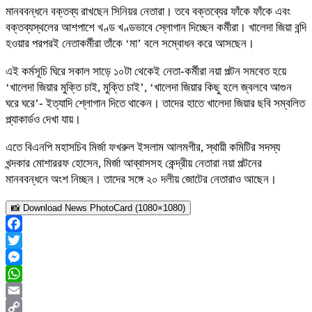
মানববন্ধনে বক্তব্য রাখছেন সিনিয়র নেতারা। তবে বক্তব্যের ফাঁকে ফাঁকে এবং
বক্তব্যস্থলের আশপাশে খণ্ড খণ্ডভাবে স্লোগান দিচ্ছেন কর্মীরা। খালেদা জিয়া বন্দি
হওয়ার পরপরই নেতাকর্মীরা তাঁকে ‘মা’ বলে সম্বোধন করে আসছেন।
এই কর্মসূচি ঘিরে সকাল সাড়ে ১০টা থেকেই নেতা-কর্মীরা নয়া পল্টন সমবেত হয়ে
‘খালেদা জিয়ার মুক্তি চাই, মুক্তি চাই’, ‘খালেদা জিয়ার কিছু হলে জ্বলবে আগুন
ঘরে ঘরে’- ইত্যাদি শ্লোগান দিতে থাকেন। তাদের হাতে খালেদা জিয়ার ছবি সম্বলিত
প্ল্যাকার্ডও দেখা যায়।
এতে বিএনপি মহাসচিব মির্জা ফখরুল ইসলাম আলমগীর, স্থায়ী কমিটির সদস্য
খন্দকার মোশাররফ হোসেন, মির্জা আব্বাসসহ কেন্দ্রীয় নেতারা নয়া পল্টনের
মানববন্ধনে অংশ নিচ্ছন। তাদের সঙ্গে ২০ দলীয় জোটের নেতারাও আছেন।
📸 Download News PhotoCard (1080×1080)
Facebook
Twitter
Messenger
WhatsApp
Email