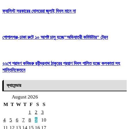
ফ্যাসিস্ট সরকারের দোসরেরা জুলাই দিবস মানে না
গোপালগঞ্জ-ঢাকা রুটে ১০ আগষ্ট চালু হচ্ছে”অভিযাত্রী কমিউটার” ট্রেন
২২শে শ্রাবণ কবিগুরু রবীন্দ্রনাথ ঠাকুরের প্রয়াণ দিবস পালিত হচ্ছে কলকাতা সহ
শান্তিনিকেতনে
ক্যালেন্ডার
August 2026
M
T
W
T
F
S
S
1
2
3
4
5
6
7
8
9
10
11
12
13
14
15
16
17