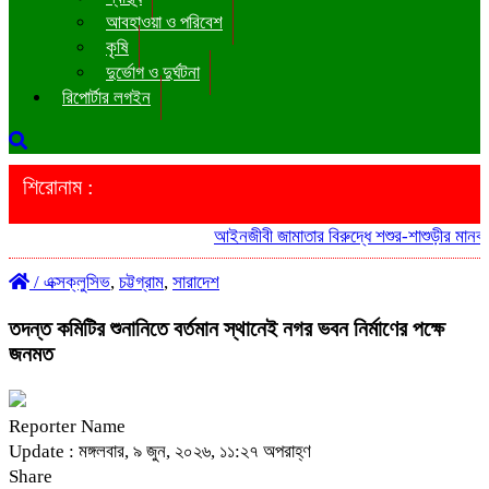
আবহাওয়া ও পরিবেশ
কৃষি
দুর্ভোগ ও দুর্ঘটনা
রিপোর্টার লগইন
শিরোনাম :
আইনজীবী জামাতার বিরুদ্ধে শশুর-শাশুড়ীর মানববন্
/
এক্সক্লুসিভ
,
চট্টগ্রাম
,
সারাদেশ
তদন্ত কমিটির শুনানিতে বর্তমান স্থানেই নগর ভবন নির্মাণের পক্ষে
জনমত
Reporter Name
Update : মঙ্গলবার, ৯ জুন, ২০২৬, ১১:২৭ অপরাহ্ণ
Share