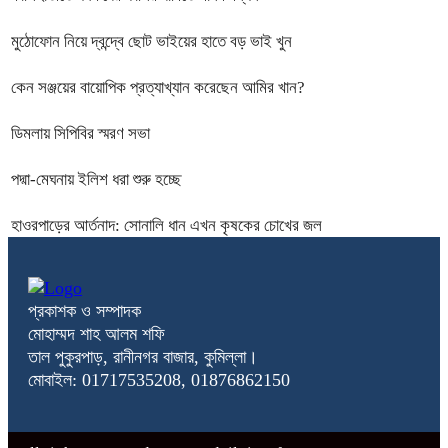
মুঠোফোন নিয়ে দ্বন্দ্বে ছোট ভাইয়ের হাতে বড় ভাই খুন
কেন সঞ্জয়ের বায়োপিক প্রত্যাখ্যান করেছেন আমির খান?
ডিমলায় সিপিবির স্মরণ সভা
পদ্মা-মেঘনায় ইলিশ ধরা শুরু হচ্ছে
হাওরপাড়ের আর্তনাদ: সোনালি ধান এখন কৃষকের চোখের জল
প্রকাশক ও সম্পাদক
মোহাম্মদ শাহ আলম শফি
তাল পুকুরপাড়, রানীনগর বাজার, কুমিল্লা।
মোবাইল: 01717535208, 01876862150