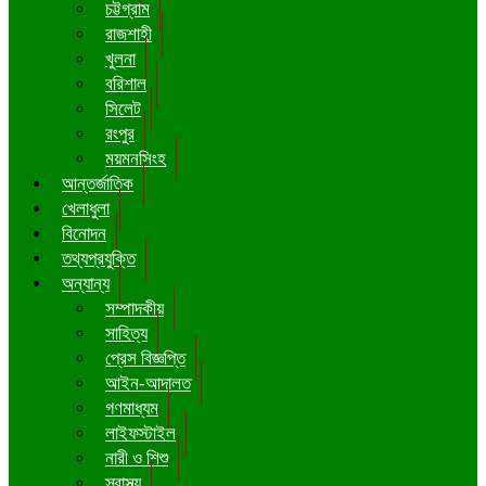
চট্টগ্রাম
রাজশাহী
খুলনা
বরিশাল
সিলেট
রংপুর
ময়মনসিংহ
আন্তর্জাতিক
খেলাধুলা
বিনোদন
তথ্যপ্রযুক্তি
অন্যান্য
সম্পাদকীয়
সাহিত্য
প্রেস বিজ্ঞপ্তি
আইন-আদালত
গণমাধ্যম
লাইফস্টাইল
নারী ও শিশু
স্বাস্থ্য