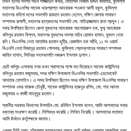
টাউন হলের সদস্য সচিব সাজ্জাদুল কবীর, মোহাম্মদ নিজাম উদ্দিন কায়সার, কুমিল্লা
মহানগর বিএনপির সাবেক ভারপ্রাপ্ত আহবায়ক শওকত আলী বকুল, কুমিল্লা
মহানগর মহিলা দলের সভাপতি রায়হান রহমান হেলেন, দক্ষিণ জেলার সাধারণ
সম্পাদক রূপালী, মহানগর ছাত্রদলের সভাপতি মো. নাহিদুজ্জামান রানা প্রমুখ। এ
সময় উপস্থিত ছিলেন জেলা যুবদলের আহবায়ক আনোয়ারুল হক, ‍যুগ্ম আহবায়ক
খলিলুর রহমান বিপ্লব, মহানগর যুবদলের সদস্য সচিব রোমান হাসান, যুবদল নেতা
রনি। বিএনপির নেতা আতাউর রহমান ছুট্রি, রেজাউল হক আঁখি, ১১ নং ওয়ার্ড
বিএনপি নেতা মিজানুর রহমান গোলদার, কুমিল্লা প্রেসক্লাবের সাধারণ সম্পাদক
জাহিদ হাসান, সিনিয়র সহসভাপতি নজরুল ইসলাম দুলাল।
ছোট ধর্মপুর এলাকায় নগর ভবন স্থাপনের পক্ষে মত দিয়েছেন সাবেক কাউন্সিলর
খলিলুর রহমান মজুমদার, সদর দক্ষিণ উপজেলা বিএনপির সভাপতি এডভোকেট
আখতার হোসাইন। এ সময় উপস্থিত ছিলেন সদর দক্ষিণ উপজেলা বিএনপির সাধারণ
সম্পাদক ওমর ফারুক চৌধুরী, সাবেক কাউন্সিলর হারুনুর রশিদ, মো. শাহ আলম
মজুমদার ও কাজী মাহবুবুর রহমান।
স্থানীয় সরকার বিভাগের উপসচিব মো. রবিউল ইসলাম বলেন, আমি আপনাদের সবার
বক্তব্য সংরক্ষণ করেছি। লিপিবদ্ধ করেছি। লিখিত নিয়েছি। আপনাদের মতামত
আমি ঊর্ধতন কর্তৃপক্ষকে জানাব।
এরপর তিনি ঢাকা- চট্রগ্রাম মহাসড়কের অদূরে ছোট ধর্মপুর এলাকায় আঞ্চলিক নগর