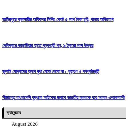
তাহিরপুরে ব্যবসায়ীর অফিসের সিলিং কেটে ৫ লাখ টাকা চুরি, থানায় অভিযোগ
দেবিদ্বারে ভাড়াটিয়ার হাতে গৃহকত্রী খুন, ৯ টুকরো লাশ উদ্ধার
জুলাই যোদ্ধাদের ত্যাগ বৃথা যেতে দেবো না : গৃহায়ণ ও গণপূর্তমন্ত্রী
সীমান্তে বাংলাদেশি বৃদ্ধকে আটকের জবাবে ভারতীয় যুবককে ধরে আনল এলাকাবাসী
ক্যালেন্ডার
August 2026