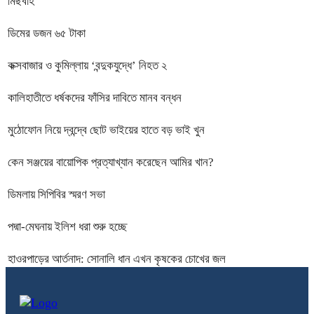
মিছবাহ
ডিমের ডজন ৬৫ টাকা
কক্সবাজার ও কুমিল্লায় ‘বন্দুকযুদ্ধে’ নিহত ২
কালিহাতীতে ধর্ষকদের ফাঁসির দাবিতে মানব বন্ধন
মুঠোফোন নিয়ে দ্বন্দ্বে ছোট ভাইয়ের হাতে বড় ভাই খুন
কেন সঞ্জয়ের বায়োপিক প্রত্যাখ্যান করেছেন আমির খান?
ডিমলায় সিপিবির স্মরণ সভা
পদ্মা-মেঘনায় ইলিশ ধরা শুরু হচ্ছে
হাওরপাড়ের আর্তনাদ: সোনালি ধান এখন কৃষকের চোখের জল