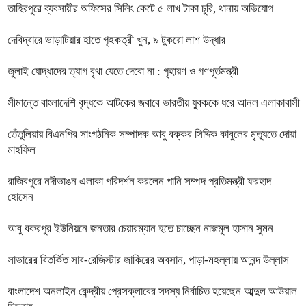
তাহিরপুরে ব্যবসায়ীর অফিসের সিলিং কেটে ৫ লাখ টাকা চুরি, থানায় অভিযোগ
দেবিদ্বারে ভাড়াটিয়ার হাতে গৃহকত্রী খুন, ৯ টুকরো লাশ উদ্ধার
জুলাই যোদ্ধাদের ত্যাগ বৃথা যেতে দেবো না : গৃহায়ণ ও গণপূর্তমন্ত্রী
সীমান্তে বাংলাদেশি বৃদ্ধকে আটকের জবাবে ভারতীয় যুবককে ধরে আনল এলাকাবাসী
তেঁতুলিয়ায় বিএনপির সাংগঠনিক সম্পাদক আবু বক্কর সিদ্দিক কাবুলের মৃত্যুতে দোয়া
মাহফিল
রাজিবপুরে নদীভাঙন এলাকা পরিদর্শন করলেন পানি সম্পদ প্রতিমন্ত্রী ফরহাদ
হোসেন
আবু বকরপুর ইউনিয়নে জনতার চেয়ারম্যান হতে চাচ্ছেন নাজমুল হাসান সুমন
সাভারের বিতর্কিত সাব-রেজিস্টার জাকিরের অবসান, পাড়া-মহল্লায় আনন্দ উল্লাস
বাংলাদেশ অনলাইন কেন্দ্রীয় প্রেসক্লাবের সদস্য নির্বাচিত হয়েছেন আব্দুল আউয়াল