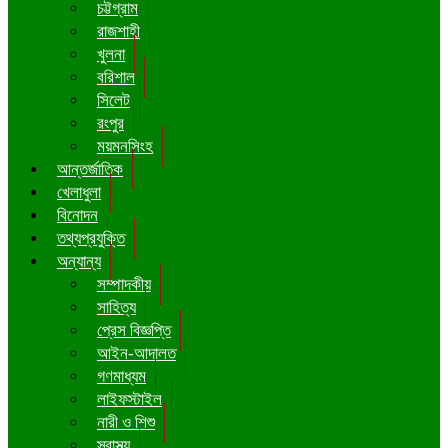
চট্টগ্রাম
রাজশাহী
খুলনা
বরিশাল
সিলেট
রংপুর
ময়মনসিংহ
আন্তর্জাতিক
খেলাধুলা
বিনোদন
তথ্যপ্রযুক্তি
অন্যান্য
সম্পাদকীয়
সাহিত্য
প্রেস বিজ্ঞপ্তি
আইন-আদালত
গণমাধ্যম
লাইফস্টাইল
নারী ও শিশু
স্বাস্থ্য