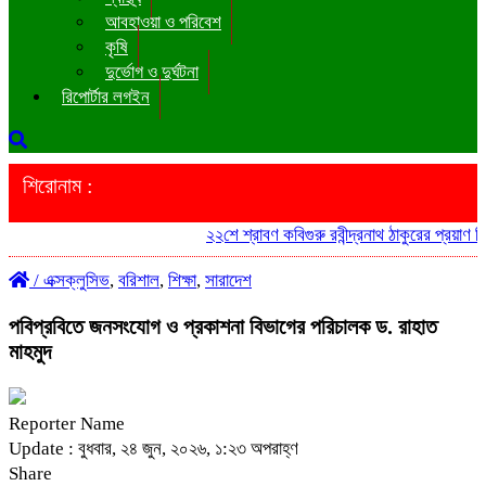
আবহাওয়া ও পরিবেশ
কৃষি
দুর্ভোগ ও দুর্ঘটনা
রিপোর্টার লগইন
শিরোনাম :
২২শে শ্রাবণ কবিগুরু রবীন্দ্রনাথ ঠাকুরের প্রয়াণ দ
/
এক্সক্লুসিভ
,
বরিশাল
,
শিক্ষা
,
সারাদেশ
পবিপ্রবিতে জনসংযোগ ও প্রকাশনা বিভাগের পরিচালক ড. রাহাত
মাহমুদ
Reporter Name
Update : বুধবার, ২৪ জুন, ২০২৬, ১:২৩ অপরাহ্ণ
Share