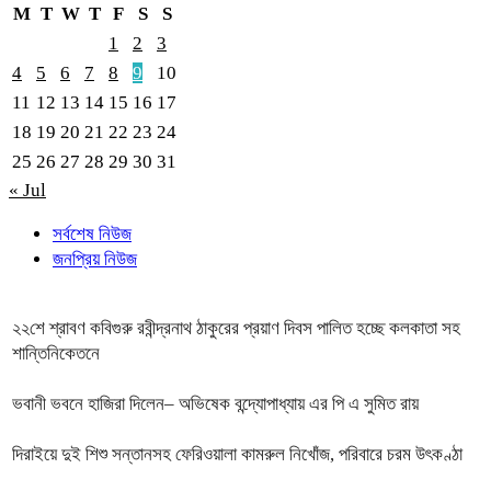
M
T
W
T
F
S
S
1
2
3
4
5
6
7
8
9
10
11
12
13
14
15
16
17
18
19
20
21
22
23
24
25
26
27
28
29
30
31
« Jul
সর্বশেষ নিউজ
জনপ্রিয় নিউজ
২২শে শ্রাবণ কবিগুরু রবীন্দ্রনাথ ঠাকুরের প্রয়াণ দিবস পালিত হচ্ছে কলকাতা সহ
শান্তিনিকেতনে
ভবানী ভবনে হাজিরা দিলেন– অভিষেক বন্দ্যোপাধ্যায় এর পি এ সুমিত রায়
দিরাইয়ে দুই শিশু সন্তানসহ ফেরিওয়ালা কামরুল নিখোঁজ, পরিবারে চরম উৎকণ্ঠা