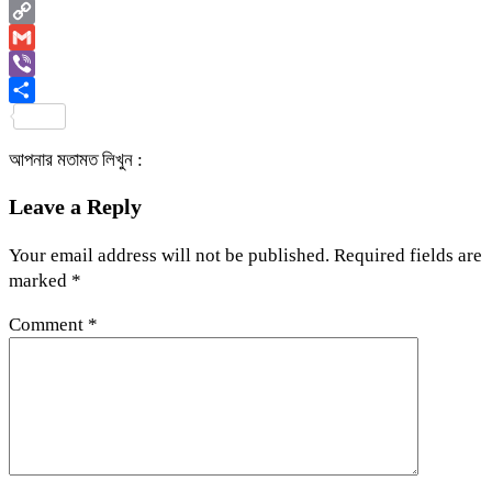
Email
Copy
Link
Gmail
Viber
Share
আপনার মতামত লিখুন :
Leave a Reply
Your email address will not be published.
Required fields are
marked
*
Comment
*