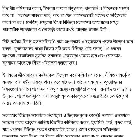
বিভাগীয় কমিশনার বলেন, ইসলাম কখনো বিশৃঙ্খলা, হানাহানি ও বিভেদকে সমর্থন
করে না। মতভেদ থাকতে পারে, তবে তা যেন কোনোভাবেই সংঘাত বা সহিংসতার
কারণ না হয়। মসজিদ, মাদ্রাসা কিংবা বিভিন্ন মতাদর্শের আলেমদের মধ্যে
পারস্পরিক শ্রদ্ধাবোধ ও সৌহার্দ্য বজায় রাখার আহ্বান জানান তিনি।
তিনি বর্তমান বিশ্বে ইসলামবিরোধী নানা অপপ্রচার ও ষড়যন্ত্রের প্রসঙ্গ উল্লেখ করে
বলেন, মুসলমানদের মধ্যে বিভেদ সৃষ্টি করার বিভিন্ন চেষ্টা চলছে। এ ধরনের
অপচেষ্টা মোকাবিলায় মুসলিম সমাজকে ঐক্যবদ্ধ থাকতে হবে এবং কোরআন-
সুন্নাহর আলোকে জীবন পরিচালনা করতে হবে।
ইমামদের জীবনযাত্রার কষ্টের কথা উল্লেখ করে কমিশনার বলেন, সীমিত সামর্থ্যের
মধ্যেও তারা ধর্মীয় দায়িত্ব পালন করে যাচ্ছেন। তাদের সমস্যা ও প্রয়োজনের
বিষয়গুলো জানালে প্রশাসন সাধ্যের মধ্যে সহযোগিতা করবে। মসজিদ ও মাদ্রাসার
উন্নয়ন, প্রশিক্ষণ সুবিধা এবং কল্যাণমূলক কার্যক্রমের বিষয়ে ইতিবাচক উদ্যোগ
নেয়ার আশ্বাস দেন তিনি।
সরকারের বিভিন্ন সামাজিক নিরাপত্তা ও উন্নয়নমূলক কর্মসূচি সম্পর্কে জনগণকে
সচেতন করার আহ্বান জানিয়ে বিভাগীয় কমিশনার বলেন, ফ্যামিলি কার্ড, কৃষক কার্ড,
খাল খননসহ বিভিন্ন প্রকল্প বাস্তবায়িত হচ্ছে। এসব কার্যক্রম সঠিকভাবে
বাস্তবায়ন হচ্ছে কি না, সে বিষয়ে ধর্মীয় নেতাদেরও নজর রাখার আহ্বান জানান