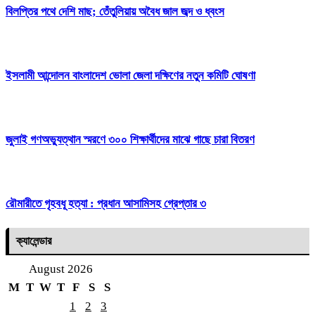
বিলপ্তির পথে দেশি মাছ; তেঁতুলিয়ায় অবৈধ জাল জব্দ ও ধ্বংস
ইসলামী আন্দোলন বাংলাদেশ ভোলা জেলা দক্ষিণের নতুন কমিটি ঘোষণা
জুলাই গণঅভ্যুত্থান স্মরণে ৩০০ শিক্ষার্থীদের মাঝে গাছে চারা বিতরণ
রৌমারীতে গৃহবধূ হত্যা : প্রধান আসামিসহ গ্রেপ্তার ৩
ক্যালেন্ডার
August 2026
M
T
W
T
F
S
S
1
2
3