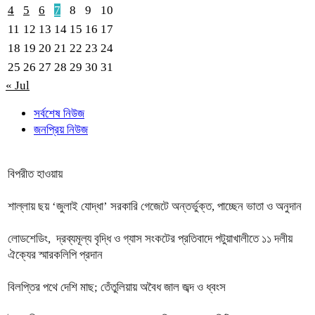
4
5
6
7
8
9
10
11
12
13
14
15
16
17
18
19
20
21
22
23
24
25
26
27
28
29
30
31
« Jul
সর্বশেষ নিউজ
জনপ্রিয় নিউজ
বিপরীত হাওয়ায়
শাল্লায় ছয় ‘জুলাই যোদ্ধা’ সরকারি গেজেটে অন্তর্ভুক্ত, পাচ্ছেন ভাতা ও অনুদান
লোডশেডিং, দ্রব্যমূল্য বৃদ্ধি ও গ্যাস সংকটের প্রতিবাদে পটুয়াখালীতে ১১ দলীয়
ঐক্যের স্মারকলিপি প্রদান
বিলপ্তির পথে দেশি মাছ; তেঁতুলিয়ায় অবৈধ জাল জব্দ ও ধ্বংস