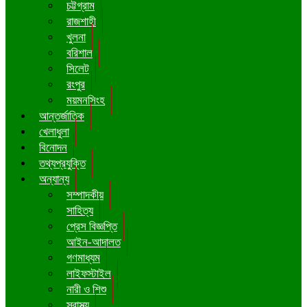
চট্টগ্রাম
রাজশাহী
খুলনা
বরিশাল
সিলেট
রংপুর
ময়মনসিংহ
আন্তর্জাতিক
খেলাধুলা
বিনোদন
তথ্যপ্রযুক্তি
অন্যান্য
সম্পাদকীয়
সাহিত্য
প্রেস বিজ্ঞপ্তি
আইন-আদালত
গণমাধ্যম
লাইফস্টাইল
নারী ও শিশু
স্বাস্থ্য