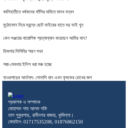
কালিহাতীতে ধর্ষকদের ফাঁসির দাবিতে মানব বন্ধন
মুঠোফোন নিয়ে দ্বন্দ্বে ছোট ভাইয়ের হাতে বড় ভাই খুন
কেন সঞ্জয়ের বায়োপিক প্রত্যাখ্যান করেছেন আমির খান?
ডিমলায় সিপিবির স্মরণ সভা
পদ্মা-মেঘনায় ইলিশ ধরা শুরু হচ্ছে
হাওরপাড়ের আর্তনাদ: সোনালি ধান এখন কৃষকের চোখের জল
প্রকাশক ও সম্পাদক
মোহাম্মদ শাহ আলম শফি
তাল পুকুরপাড়, রানীনগর বাজার, কুমিল্লা।
মোবাইল: 01717535208, 01876862150