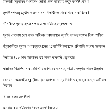
ইসলামী আন্দোলন বাংলাদেশ ভোলা জেলা দক্ষিণের নতুন কমিটি ঘোষণা
জুলাই গণঅভ্যুত্থান স্মরণে ৩০০ শিক্ষার্থীদের মাঝে গাছে চারা বিতরণ
রৌমারীতে গৃহবধূ হত্যা : প্রধান আসামিসহ গ্রেপ্তার ৩
জুলাই চেতনায় দেশ গড়ার অঙ্গিকার চরফ্যাশনে জুলাই গণঅভ্যুত্থান দিবস পালিত
পটুয়াখালীতে জুলাই গণঅভ্যুত্থানের ২য় বার্ষিকী উপলক্ষে এবিপার্টির সংবাদ সম্মেলন
দিরাইয়ে ৪০০ পিস ইয়াবাসহ দুই মাদক কারবারি গ্রেফতার
সাভারের বিতর্কিত সাব-রেজিস্টার জাকিরের অবসান, পাড়া-মহল্লায় আনন্দ উল্লাস
বাংলাদেশ অনলাইন কেন্দ্রীয় প্রেসক্লাবের সদস্য নির্বাচিত হয়েছেন আব্দুল আউয়াল
মিছবাহ
ডিমের ডজন ৬৫ টাকা
কক্সবাজার ও কুমিল্লায় ‘বন্দুকযুদ্ধে’ নিহত ২