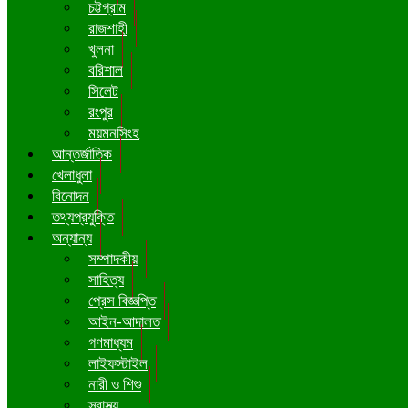
চট্টগ্রাম
রাজশাহী
খুলনা
বরিশাল
সিলেট
রংপুর
ময়মনসিংহ
আন্তর্জাতিক
খেলাধুলা
বিনোদন
তথ্যপ্রযুক্তি
অন্যান্য
সম্পাদকীয়
সাহিত্য
প্রেস বিজ্ঞপ্তি
আইন-আদালত
গণমাধ্যম
লাইফস্টাইল
নারী ও শিশু
স্বাস্থ্য