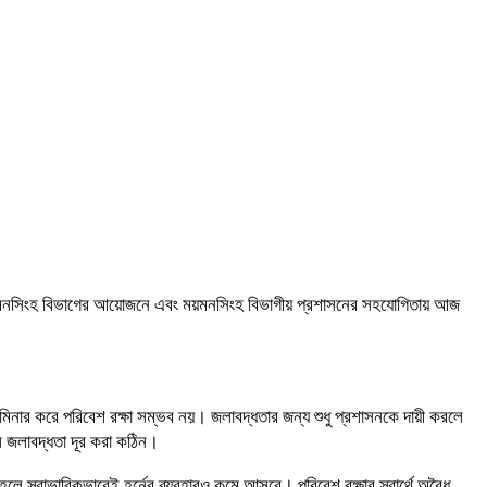
, ময়মনসিংহ বিভাগের আয়োজনে এবং ময়মনসিংহ বিভাগীয় প্রশাসনের সহযোগিতায় আজ
নার করে পরিবেশ রক্ষা সম্ভব নয়। জলাবদ্ধতার জন্য শুধু প্রশাসনকে দায়ী করলে
 জলাবদ্ধতা দূর করা কঠিন।
লে স্বাভাবিকভাবেই হর্নের ব্যবহারও কমে আসবে। পরিবেশ রক্ষার স্বার্থে অবৈধ