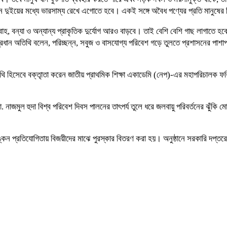
য়ন দুইয়ের মধ্যে ভারসাম্য রেখে এগোতে হবে। একই সঙ্গে অবৈধ পণ্যের প্রতি মানুষে
প্রবাহ, বন্যা ও অন্যান্য প্রাকৃতিক দুর্যোগ আরও বাড়বে। তাই বেশি বেশি গাছ লাগাতে
ন অতিথি বলেন, পরিচ্ছন্ন, সবুজ ও বাসযোগ্য পরিবেশ গড়ে তুলতে প্রশাসনের পাশাপা
িসেবে বক্তৃাতা করেন জাতীয় প্রাথমিক শিক্ষা একাডেমি (নেপ)-এর মহাপরিচালক ফরিদ আহ
 নাজমুল হুদা বিশ্ব পরিবেশ দিবস পালনের তাৎপর্য তুলে ধরে জলবায়ু পরিবর্তনের ঝুঁকি
তিযোগিতায় বিজয়ীদের মাঝে পুরস্কার বিতরণ করা হয়। অনুষ্ঠানে সরকারি দপ্তরের ঊর্ধ্বতন 