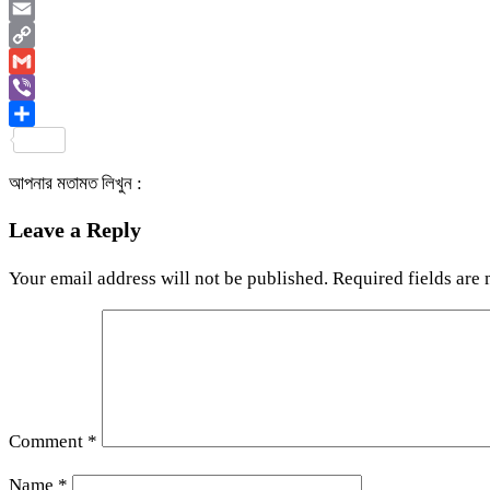
WhatsApp
Email
Copy
Link
Gmail
Viber
Share
আপনার মতামত লিখুন :
Leave a Reply
Your email address will not be published.
Required fields are
Comment
*
Name
*