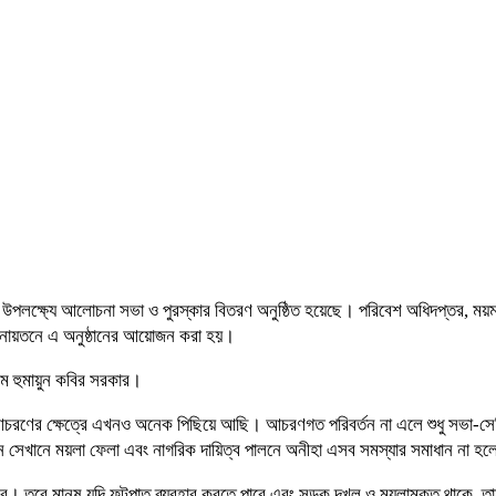
২৬ উপলক্ষ্যে আলোচনা সভা ও পুরস্কার বিতরণ অনুষ্ঠিত হয়েছে। পরিবেশ অধিদপ্তর
িলনায়তনে এ অনুষ্ঠানের আয়োজন করা হয়।
এম হুমায়ুন কবির সরকার।
 আচরণের ক্ষেত্রে এখনও অনেক পিছিয়ে আছি। আচরণগত পরিবর্তন না এলে শুধু সভা-সেমি
 সেখানে ময়লা ফেলা এবং নাগরিক দায়িত্ব পালনে অনীহা এসব সমস্যার সমাধান না হলে
হবে। তবে মানুষ যদি ফুটপাত ব্যবহার করতে পারে এবং সড়ক দখল ও ময়লামুক্ত থাকে, তাহ