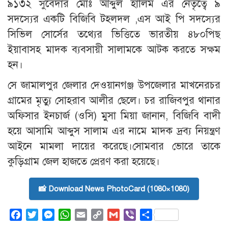
৯১৩২ সুবেদার মোঃ আব্দুল হালিম এর নেতৃত্বে ৯
সদস্যের একটি বিজিবি টহলদল ,এস আই পি সদস্যের
সিভিল সোর্সের তথ্যের ভিত্তিতে ভারতীয় ৪৮০পিছ
ইয়াবাসহ মাদক ব্যবসায়ী সালামকে আটক করতে সক্ষম
হন।
সে জামালপুর জেলার দেওয়ানগঞ্জ উপজেলার মাখনেরচর
গ্রামের মৃত্যু সোহরাব আলীর ছেলে। চর রাজিবপুর থানার
অফিসার ইনচার্জ (ওসি) মুসা মিয়া জানান, বিজিবি বাদী
হয়ে আসামি আব্দুস সালাম এর নামে মাদক দ্রব্য নিয়ন্ত্রণ
আইনে মামলা দায়ের করেছে।সোমবার ভোরে তাকে
কুড়িগ্রাম জেল হাজতে প্রেরণ করা হয়েছে।
📸 Download News PhotoCard (1080×1080)
Facebook
Twitter
Messenger
WhatsApp
Email
Copy
Gmail
Viber
Share
Link