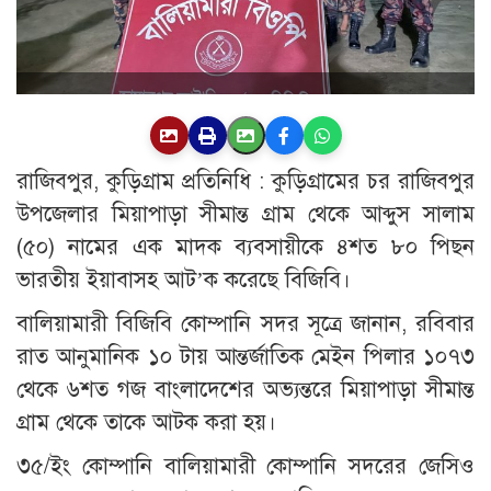
রাজিবপুর, কুড়িগ্রাম প্রতিনিধি : কুড়িগ্রামের চর রাজিবপুর
উপজেলার মিয়াপাড়া সীমান্ত গ্রাম থেকে আব্দুস সালাম
(৫০) নামের এক মাদক ব্যবসায়ীকে ৪শত ৮০ পিছন
ভারতীয় ইয়াবাসহ আট’ক করেছে বিজিবি।
বালিয়ামারী বিজিবি কোম্পানি সদর সূত্রে জানান, রবিবার
রাত আনুমানিক ১০ টায় আন্তর্জাতিক মেইন পিলার ১০৭৩‌
থেকে ৬শত গজ বাংলাদেশের অভ্যন্তরে মিয়াপাড়া সীমান্ত
গ্রাম থেকে তাকে আটক করা হয়।
৩৫/ইং কোম্পানি বালিয়ামারী কোম্পানি সদরের জেসিও