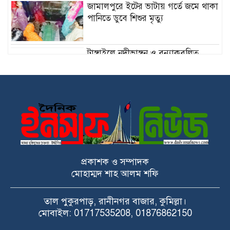
জামালপুরে ইটের ভাটায় গর্তে জমে থাকা
পানিতে ডুবে শিশুর মৃত্যু
টাঙ্গাইলে নদীভাঙ্গন ও বন্যাকবলিত
এলাকা পর্যবেক্ষণ
কুমিল্লা ওয়াসার নতুন চেয়ারম্যান
আশিকুর রহমান মাহমুদ
চাঁপাইনবাবগঞ্জে আন্তর্জাতিক আদিবাসী
দিবসে শোভাযাত্রা ও সমাবেশ
প্রকাশক ও সম্পাদক
মোহাম্মদ শাহ আলম শফি
কুমিল্লায় একসঙ্গে পাঁচ সন্তানের জন্ম, ২৪
ঘণ্টায় চার নবজাতকের মৃত্যু
তাল পুকুরপাড়, রানীনগর বাজার, কুমিল্লা।
মোবাইল: 01717535208, 01876862150
ময়মনসিংহ জেলা আইন-শৃঙ্খলা কমিটির