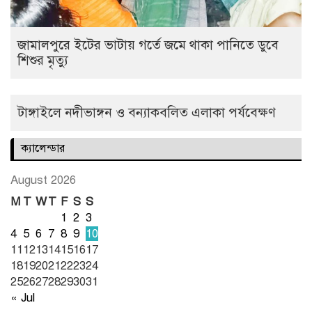
জামালপুরে ইটের ভাটায় গর্তে জমে থাকা পানিতে ডুবে
শিশুর মৃত্যু
টাঙ্গাইলে নদীভাঙ্গন ও বন্যাকবলিত এলাকা পর্যবেক্ষণ
ক্যালেন্ডার
August 2026
M
T
W
T
F
S
S
1
2
3
4
5
6
7
8
9
10
11
12
13
14
15
16
17
18
19
20
21
22
23
24
25
26
27
28
29
30
31
« Jul