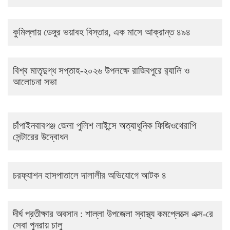
কুমিল্লায় ডেঙ্গুর ভয়াবহ বিস্তার, এক মাসে আক্রান্ত ৪৯৪
বিশ্ব মাতৃদুগ্ধ সপ্তাহ-২০২৬ উপলক্ষে রাজিবপুরে র‍্যালি ও
আলোচনা সভা
চাঁপাইনবাবগঞ্জ জেলা পুলিশ লাইন্সে অত্যাধুনিক ফিজিওথেরাপি
সেন্টারের উদ্বোধন
চরফ্যাশন হাসপাতালে দালালীর অভিযোগে আটক ৪
দীর্ঘ প্রতীক্ষার অবসান : শাল্লা উপজেলা স্বাস্থ্য কমপ্লেক্সে এক্স-রে
সেবা পুনরায় চালু