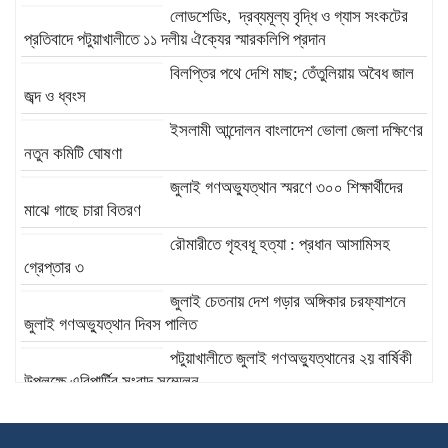
লোডশেডিং, দ্রব্যমূল্য বৃদ্ধি ও গ্যাস সংকটের
প্রতিবাদে পটুয়াখালীতে ১১ দলীয় ঐক্যের স্মারকলিপি প্রদান
বিলপ্তির পথে দেশি মাছ; তেঁতুলিয়ায় অবৈধ জাল
জব্দ ও ধ্বংস
ইসলামী আন্দোলন বাংলাদেশ ভোলা জেলা দক্ষিণের
নতুন কমিটি ঘোষণা
জুলাই গণঅভ্যুত্থান স্মরণে ৩০০ শিক্ষার্থীদের
মাঝে গাছে চারা বিতরণ
রৌমারীতে গৃহবধূ হত্যা : প্রধান আসামিসহ
গ্রেপ্তার ৩
জুলাই চেতনায় দেশ গড়ার অঙ্গিকার চরফ্যাশনে
জুলাই গণঅভ্যুত্থান দিবস পালিত
পটুয়াখালীতে জুলাই গণঅভ্যুত্থানের ২য় বার্ষিকী
উপলক্ষে এবিপার্টির সংবাদ সম্মেলন
দিরাইয়ে ৪০০ পিস ইয়াবাসহ দুই মাদক কারবারি
গ্রেফতার