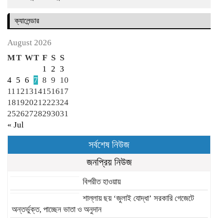
ক্যালেন্ডার
August 2026
M
T
W
T
F
S
S
1
2
3
4
5
6
7
8
9
10
11
12
13
14
15
16
17
18
19
20
21
22
23
24
25
26
27
28
29
30
31
« Jul
সর্বশেষ নিউজ
জনপ্রিয় নিউজ
বিপরীত হাওয়ায়
শাল্লায় ছয় ‘জুলাই যোদ্ধা’ সরকারি গেজেটে
অন্তর্ভুক্ত, পাচ্ছেন ভাতা ও অনুদান