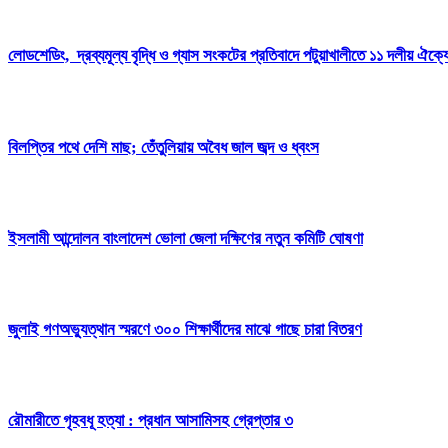
লোডশেডিং, দ্রব্যমূল্য বৃদ্ধি ও গ্যাস সংকটের প্রতিবাদে পটুয়াখালীতে ১১ দলীয় ঐক্যে
বিলপ্তির পথে দেশি মাছ; তেঁতুলিয়ায় অবৈধ জাল জব্দ ও ধ্বংস
ইসলামী আন্দোলন বাংলাদেশ ভোলা জেলা দক্ষিণের নতুন কমিটি ঘোষণা
জুলাই গণঅভ্যুত্থান স্মরণে ৩০০ শিক্ষার্থীদের মাঝে গাছে চারা বিতরণ
রৌমারীতে গৃহবধূ হত্যা : প্রধান আসামিসহ গ্রেপ্তার ৩