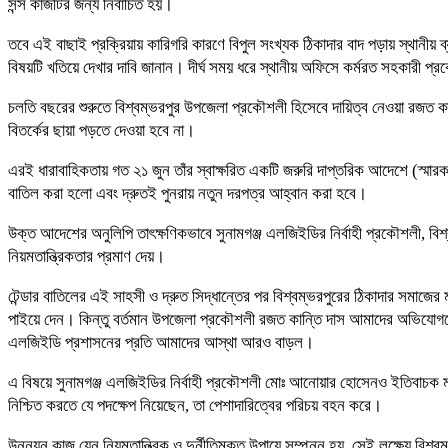
সন্স কাজটির জন্য নির্বাচিত হয়।
তবে এই বাছাই প্রক্রিয়ায় কারিগরি কারণে বিপুল সংখ্যক ঠিকাদার বাদ পড়ায় স্থানী
বিষয়টি খতিয়ে দেখার দাবি জানান। দীর্ঘ সময় ধরে স্থানীয় অফিসে কর্মরত সহকারী প্
চলতি বছরের শুরুতে বিশ্বম্ভরপুর উপজেলা প্রকৌশলী হিসেবে দায়িত্ব নেওয়া রজত কান
বিতর্কের ছায়া পড়তে দেওয়া হবে না।
এরই ধারাবাহিকতায় গত ২১ জুন তাঁর স্বাক্ষরিত একটি জরুরি দাপ্তরিক আদেশে (স্মা
বাতিল করা হলো এবং দ্রুতই পুনরায় নতুন দরপত্র আহ্বান করা হবে।
উক্ত আদেশের অনুলিপি তাৎক্ষণিকভাবে সুনামগঞ্জ এলজিইডির নির্বাহী প্রকৌশলী, ব
নিয়মতান্ত্রিকতার প্রমাণ দেয়।
টেন্ডার বাতিলের এই সাহসী ও দ্রুত সিদ্ধান্তের পর বিশ্বম্ভরপুরের ঠিকাদার সমাজ
পাইয়ে দেন। কিন্তু বর্তমান উপজেলা প্রকৌশলী রজত কান্তি দাস আমাদের অভিযোগকে গু
এলজিইডি প্রশাসনের প্রতি আমাদের আস্থা আরও বাড়ল।
এ বিষয়ে সুনামগঞ্জ এলজিইডির নির্বাহী প্রকৌশলী মোঃ আনোয়ার হোসেনও ইতিবাচক 
নিশ্চিত করতে যে পদক্ষেপ নিয়েছেন, তা পেশাদারিত্বের পরিচয় বহন করে।
উন্নয়ন কাজ যেন নিয়মতান্ত্রিক ও দুর্নীতিমুক্ত উপায়ে সম্পন্ন হয়, সেই লক্ষ্যে বি