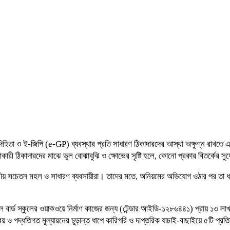
, জবাবদিহিতা ও ই-জিপি (e-GP) ব্যবস্থার প্রতি সাধারণ ঠিকাদারদের আস্থা অক্ষুণ্ন রাখ
ী ঠিকাদারদের মাঝে ভুল বোঝাবুঝি ও ক্ষোভের সৃষ্টি হলে, কোনো প্রকার বিতর্কের সুয
য় সচেতন মহল ও সাধারণ ব্যবসায়ীরা। তাদের মতে, অনিয়মের অভিযোগ ওঠার পর তা ধামাচাপ
টল বার্ড স্কুলের ওয়াকওয়ে নির্মাণ কাজের জন্য (টেন্ডার আইডি-১২৮৬৪৪১) প্রায় ১৩ ল
ও পদ্ধতিগত মূল্যায়নের চূড়ান্ত ধাপে কারিগরি ও দাপ্তরিক যাচাই-বাছাইয়ে ৫টি প্রতি