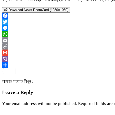
📸 Download News PhotoCard (1080×1080)
Facebook
Twitter
Messenger
WhatsApp
Email
Copy
Link
Gmail
Viber
Share
আপনার মতামত লিখুন :
Leave a Reply
Your email address will not be published.
Required fields are