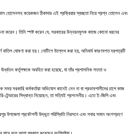
কামাল হোসেনসহ কয়েকজন ঠিকাদার এই প্রক্রিয়ার স্বচ্ছতা নিয়ে প্রশ্ন তোলেন এবং
বিবেচনা করেন। তিনি স্পষ্ট করেন যে, সরকারের উন্নয়নমূলক কাজে কোনো ধরনের
র্ণ বাতিল ঘোষণা করা হয়। নোটিশে উল্লেখ করা হয়, অনিবার্য কারণবশত দরপত্রটি
্ধ্বতন কর্তৃপক্ষকে অবহিত করা হয়েছে, যা তাঁর প্রশাসনিক সততা ও
নেক সময় সরকারি কর্মকর্তারা অভিযোগ কানেই নেন না বা প্রভাবশালীদের চাপে কাজ
রি-টেন্ডারের সিদ্ধান্ত নিয়েছেন, তা সত্যিই প্রশংসনীয়। এতে ই-জিপি এবং
রপুর উপজেলা প্রকৌশলী উদ্ভূত পরিস্থিতি নিরসনে এবং সবার সমান অংশগ্রহণ
করে যাবে বলে আশা প্রকাশ করেছেন সংশ্লিষ্টরা।