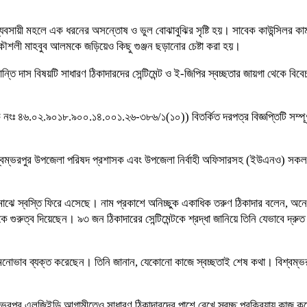
য় ব্যবসায়ী মহলে এক ধরনের অসন্তোষ ও ভুল বোঝাবুঝির সৃষ্টি হয়। সাবেক কাউন্সিলর 
রকৌশলী মাহবুব আলমকে জড়িয়েও কিছু গুঞ্জন ছড়ানোর চেষ্টা করা হয়।
্তি দাস বিষয়টি সাধারণ ঠিকাদারদের সেন্টিমেন্ট ও ই-জিপির স্বচ্ছতার জায়গা থেকে 
রক নংঃ ৪৬.০২.৯০১৮.৯০০.১৪.০০১.২৬-৩৮৬/১(১০)) বিতর্কিত দরপত্র বিজ্ঞপ্তিটি সম্পূ
িশ্বম্ভরপুর উপজেলা পরিষদ প্রশাসক এবং উপজেলা নির্বাহী অফিসারসহ (ইউএনও) সকল ঊর
ের মাঝে স্বস্তি ফিরে এসেছে। নাম প্রকাশে অনিচ্ছুক একাধিক তরুণ ঠিকাদার বলেন, অ
রুত্ব দিয়েছেন। ৯৩ জন ঠিকাদারের সেন্টিমেন্টকে শ্রদ্ধা জানিয়ে তিনি যেভাবে দ্রুত 
মনোভাব ব্যক্ত করেছেন। তিনি জানান, যেকোনো কাজে স্বচ্ছতাই শেষ কথা। বিশ্বম্ভ
শ্বম্ভরপুর এলজিইডি আগামীতেও সাধারণ ঠিকাদারদের পাশে রেখে স্বচ্ছ প্রক্রিয়ায় কাজ 