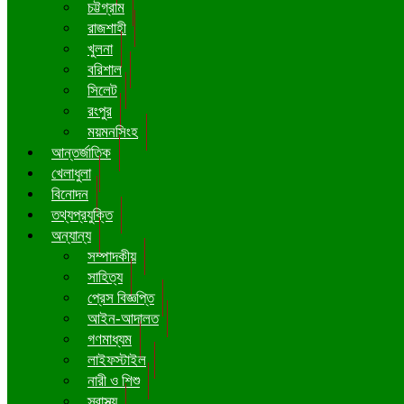
চট্টগ্রাম
রাজশাহী
খুলনা
বরিশাল
সিলেট
রংপুর
ময়মনসিংহ
আন্তর্জাতিক
খেলাধুলা
বিনোদন
তথ্যপ্রযুক্তি
অন্যান্য
সম্পাদকীয়
সাহিত্য
প্রেস বিজ্ঞপ্তি
আইন-আদালত
গণমাধ্যম
লাইফস্টাইল
নারী ও শিশু
স্বাস্থ্য