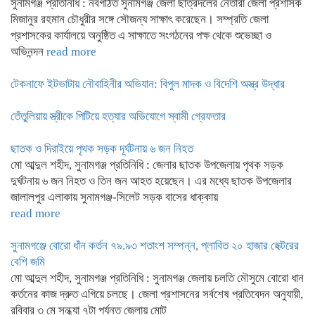
সুনামগঞ্জ প্রতিনিধি : নবগঠিত সুনামগঞ্জ জেলা ছাত্রদলের নেতারা জেলা প্রশাসক
মিজানুর রহমান চৌধুরীর সঙ্গে সৌজন্য সাক্ষাৎ করেছেন। সম্প্রতি জেলা
প্রশাসকের কার্যালয়ে অনুষ্ঠিত এ সাক্ষাতে সংগঠনের পক্ষ থেকে শুভেচ্ছা ও
অভিনন্দন
read more
টেকনাফে ইটভাটায় নৌবাহিনীর অভিযান: বিপুল মাদক ও বিদেশি অস্ত্র উদ্ধার
তেঁতুলিয়ায় স্ত্রীকে পিটিয়ে হত্যার অভিযোগে স্বামী গ্রেফতার
ছাতক ও দিরাইয়ে পৃথক সড়ক দূর্ঘটনায় ৬ জন নিহত
মো আব্দুল শহীদ, সুনামগঞ্জ প্রতিনিধি : জেলার ছাতক উপজেলায় পৃথক সড়ক
দুর্ঘটনায় ৬ জন নিহত ও তিন জন আহত হয়েছেন। এর মধ্যে ছাতক উপজেলার
জালালপুর এলাকায় সুনামগঞ্জ-সিলেট সড়ক বাসের ধাক্কায়
read more
সুনামগঞ্জে বোরো ধাঁন কর্তন ৭৯.৯৩ শতাংশ সম্পন্ন, প্লাবিত ২০ হাজার হেক্টরের
বেশি জমি
মো আব্দুল শহীদ, সুনামগঞ্জ প্রতিনিধি : সুনামগঞ্জ জেলায় চলতি মৌসুমে বোরো ধান
কর্তনের কাজ দ্রুত এগিয়ে চলছে। জেলা প্রশাসনের সর্বশেষ প্রতিবেদন অনুযায়ী,
রবিবার ৩ মে সন্ধ্যা ৭টা পর্যন্ত জেলায় মোট