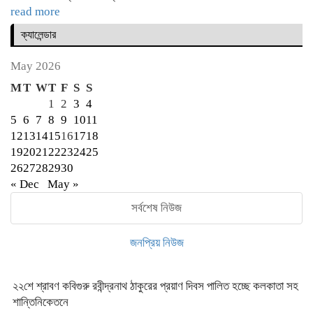
read more
ক্যালেন্ডার
May 2026
M
T
W
T
F
S
S
1
2
3
4
5
6
7
8
9
10
11
12
13
14
15
16
17
18
19
20
21
22
23
24
25
26
27
28
29
30
« Dec
May »
সর্বশেষ নিউজ
জনপ্রিয় নিউজ
২২শে শ্রাবণ কবিগুরু রবীন্দ্রনাথ ঠাকুরের প্রয়াণ দিবস পালিত হচ্ছে কলকাতা সহ
শান্তিনিকেতনে