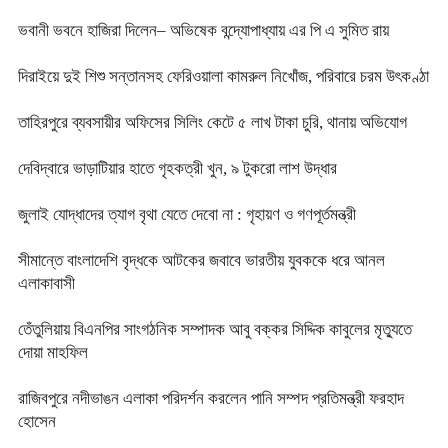
ভবানী ভবনে হাজিরা দিলেন– অভিষেক বন্দ্যোপাধ্যায় এর পি এ সুমিত রায়
দিরাইয়ে দুই শিশু সন্তানসহ ফেরিওয়ালা কামরুল নিখোঁজ, পরিবারে চরম উৎকণ্ঠা
তাহিরপুরে ব্যবসায়ীর অফিসের সিলিং কেটে ৫ লাখ টাকা চুরি, থানায় অভিযোগ
দেবিদ্বারে ভাড়াটিয়ার হাতে গৃহকত্রী খুন, ৯ টুকরো লাশ উদ্ধার
জুলাই যোদ্ধাদের ত্যাগ বৃথা যেতে দেবো না : গৃহায়ণ ও গণপূর্তমন্ত্রী
সীমান্তে বাংলাদেশি বৃদ্ধকে আটকের জবাবে ভারতীয় যুবককে ধরে আনল
এলাকাবাসী
তেঁতুলিয়ায় বিএনপির সাংগঠনিক সম্পাদক আবু বক্কর সিদ্দিক কাবুলের মৃত্যুতে
দোয়া মাহফিল
রাজিবপুরে নদীভাঙন এলাকা পরিদর্শন করলেন পানি সম্পদ প্রতিমন্ত্রী ফরহাদ
হোসেন