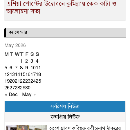
এশিয়া পোস্টের উদ্বোধনে কুমিল্লায় কেক কাটা ও
আলোচনা সভা
ক্যালেন্ডার
May 2026
M
T
W
T
F
S
S
1
2
3
4
5
6
7
8
9
10
11
12
13
14
15
16
17
18
19
20
21
22
23
24
25
26
27
28
29
30
« Dec
May »
সর্বশেষ নিউজ
জনপ্রিয় নিউজ
২২শে শ্রাবণ কবিগুরু রবীন্দ্রনাথ ঠাকুরের