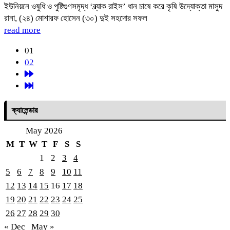
ইউনিয়নে ওষুধি ও পুষ্টিগুণসমৃদ্ধ ‘ব্ল্যাক রাইস’ ধান চাষে করে কৃষি উদ্যোক্তা মাসুদ
রানা, (২৪) মোশারফ হোসেন (৩০) দুই সহদোর সফল
read more
01
02
ক্যালেন্ডার
May 2026
M
T
W
T
F
S
S
1
2
3
4
5
6
7
8
9
10
11
12
13
14
15
16
17
18
19
20
21
22
23
24
25
26
27
28
29
30
« Dec
May »