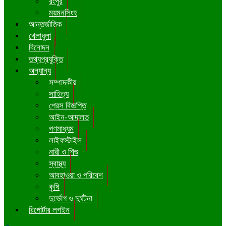
রংপুর
ময়মনসিংহ
আন্তর্জাতিক
খেলাধুলা
বিনোদন
তথ্যপ্রযুক্তি
অন্যান্য
সম্পাদকীয়
সাহিত্য
প্রেস বিজ্ঞপ্তি
আইন-আদালত
গণমাধ্যম
লাইফস্টাইল
নারী ও শিশু
স্বাস্থ্য
আবহাওয়া ও পরিবেশ
কৃষি
দুর্ভোগ ও দুর্ঘটনা
রিপোর্টার লগইন