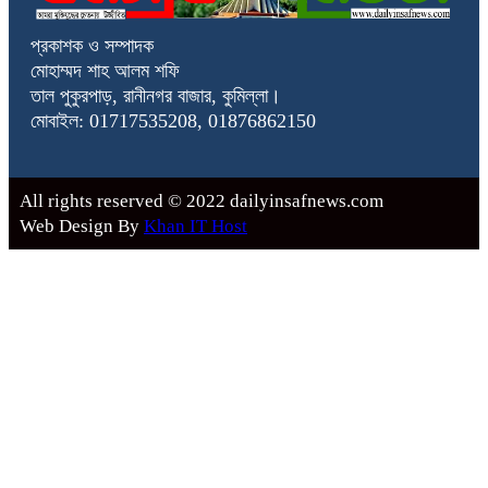
প্রকাশক ও সম্পাদক
মোহাম্মদ শাহ আলম শফি
তাল পুকুরপাড়, রানীনগর বাজার, কুমিল্লা।
মোবাইল: 01717535208, 01876862150
All rights reserved © 2022 dailyinsafnews.com
Web Design By
Khan IT Host