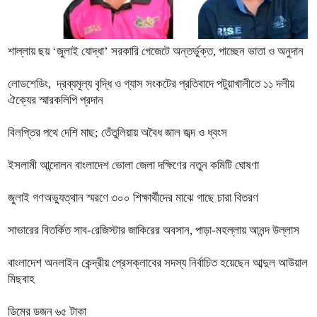
শাল্লায় ছয় ‘জুলাই যোদ্ধা’ সরকারি গেজেটে অন্তর্ভুক্ত, পাচ্ছেন ভাতা ও অনুদান
লোডশেডিং, দ্রব্যমূল্য বৃদ্ধি ও গ্যাস সংকটের প্রতিবাদে পটুয়াখালীতে ১১ দলীয়
ঐক্যের স্মারকলিপি প্রদান
বিলপ্তির পথে দেশি মাছ; তেঁতুলিয়ায় অবৈধ জাল জব্দ ও ধ্বংস
ইসলামী আন্দোলন বাংলাদেশ ভোলা জেলা দক্ষিণের নতুন কমিটি ঘোষণা
জুলাই গণঅভ্যুত্থান স্মরণে ৩০০ শিক্ষার্থীদের মাঝে গাছে চারা বিতরণ
সাভারের বিতর্কিত সাব-রেজিস্টার জাকিরের অবসান, পাড়া-মহল্লায় আনন্দ উল্লাস
বাংলাদেশ অনলাইন কেন্দ্রীয় প্রেসক্লাবের সদস্য নির্বাচিত হয়েছেন আব্দুল আউয়াল
মিছবাহ
ডিমের ডজন ৬৫ টাকা