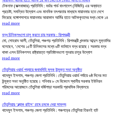
আরাকান আর্মির হাতে আটক ১৪ জন জেলেকে ফেরত আনলো বিজিবি
টেকনাফ (কক্সবাজার) প্রতিনিধি : বর্ডার গার্ড বাংলাদেশ (বিজিবি) এর অব্যাহত
প্রচেষ্টা, সমন্বিত উদ্যোগ এবং মানবিক তৎপরতার মাধ্যমে মায়ানমার হতে দেশে
ফিরেছে বঙ্গোপসাগরে মায়ানমার আরাকান আর্মির হাতে আটককৃতদের মধ্য থেকে ১৪
read more
বন্ধ চিনিকলগুলো চালু করতে চায় সরকার : শিল্পমন্ত্রী
মো, সোহরাব আলী, তেঁতুলিয়া, পঞ্চগড় প্রতিনিধি : শিল্পমন্ত্রী খন্দকার আব্দুল মুক্তাদির
বলেছেন, ‘দেশের ১৫টি চিনিকলের মধ্যে ৬টি বর্তমানে বন্ধ রয়েছে। সরকার বন্ধ
থাকা এসব চিনিকলসহ রাষ্ট্রায়ত্ত প্রতিষ্ঠানগুলো পুনরায় চালুর উদ্যোগ
read more
তেঁতুলিয়ায় ওয়ার্ড পয্যায়ে জবাবদিহি মুলক উন্মুক্ত সভা অনুষ্ঠিত
খাদেমুল ইসলাম, পঞ্চগড় জেলা প্রতিনিধি : তেঁতুলিয়ায় ওয়ার্ড পর্যায়ে ৬ষ্ঠ দিনের মত
উন্মুক্ত সভা অনুষ্ঠিত হয়েছে। শনিবার ৮ মে বিকেলে স্থানীয় সরকার ইউনিয়ন
পরিষদের আয়োজনে তেঁতুলিয়া দর্জিপাড়া সরকারি প্রাথমিক বিদ্যালয়ে
read more
তেঁতুলিয়ায় ‘ব্ল্যাক রাইস’ চাষে চমকে দেয়া সাফল্য
খাদেমুল ইসলাম, পঞ্চগড় জেলা প্রতিনিধি : পঞ্চগড়ের তেঁতুলিয়া তিরনই হাট