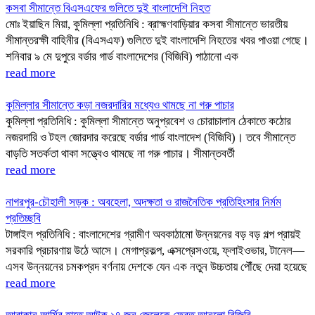
কসবা সীমান্তে বিএসএফের গুলিতে দুই বাংলাদেশি নিহত
মোঃ ইয়াছিন মিয়া, কুমিল্লা প্রতিনিধি : ব্রাহ্মণবাড়িয়ার কসবা সীমান্তে ভারতীয়
সীমান্তরক্ষী বাহিনীর (বিএসএফ) গুলিতে দুই বাংলাদেশি নিহতের খবর পাওয়া গেছে।
শনিবার ৯ মে দুপুরে বর্ডার গার্ড বাংলাদেশের (বিজিবি) পাঠানো এক
read more
কুমিল্লার সীমান্তে কড়া নজরদারির মধ্যেও থামছে না গরু পাচার
কুমিল্লা প্রতিনিধি : কুমিল্লা সীমান্তে অনুপ্রবেশ ও চোরাচালান ঠেকাতে কঠোর
নজরদারি ও টহল জোরদার করেছে বর্ডার গার্ড বাংলাদেশ (বিজিবি)। তবে সীমান্তে
বাড়তি সতর্কতা থাকা সত্ত্বেও থামছে না গরু পাচার। সীমান্তবর্তী
read more
নাগরপুর-চৌহালী সড়ক : অবহেলা, অদক্ষতা ও রাজনৈতিক প্রতিহিংসার নির্মম
প্রতিচ্ছবি
টাঙ্গাইল প্রতিনিধি : বাংলাদেশের গ্রামীণ অবকাঠামো উন্নয়নের বড় বড় গল্প প্রায়ই
সরকারি প্রচারণায় উঠে আসে। মেগাপ্রকল্প, এক্সপ্রেসওয়ে, ফ্লাইওভার, টানেল—
এসব উন্নয়নের চমকপ্রদ বর্ণনায় দেশকে যেন এক নতুন উচ্চতায় পৌঁছে দেয়া হয়েছে
read more