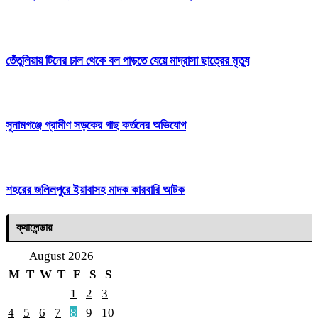
তেঁতুলিয়ায় টিনের চাল থেকে বল পাড়তে যেয়ে মাদ্রাসা ছাত্রের মৃত্যু
সুনামগঞ্জে গ্রামীণ সড়কের গাছ কর্তনের অভিযোগ
শহরের জলিলপুরে ইয়াবাসহ মাদক কারবারি আটক
ক্যালেন্ডার
August 2026
M
T
W
T
F
S
S
1
2
3
4
5
6
7
8
9
10