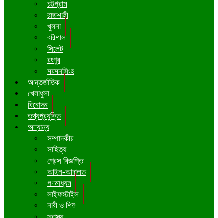
চট্টগ্রাম
রাজশাহী
খুলনা
বরিশাল
সিলেট
রংপুর
ময়মনসিংহ
আন্তর্জাতিক
খেলাধুলা
বিনোদন
তথ্যপ্রযুক্তি
অন্যান্য
সম্পাদকীয়
সাহিত্য
প্রেস বিজ্ঞপ্তি
আইন-আদালত
গণমাধ্যম
লাইফস্টাইল
নারী ও শিশু
স্বাস্থ্য