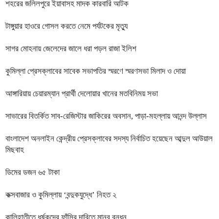
শহরের জলিলপুরে ইয়াবাসহ মাদক কারবারি আটক
টাঙ্গুয়ার হাওরে গোসল করতে নেমে পর্যটকের মৃত্যু
সাগর মোহনায় জেলেদের জালে ধরা পড়ল রাজা ইলিশ
কুমিল্লা প্রেসক্লাবের সাবেক সভাপতির স্মরণে স্মরণসভা মিলাদ ও দোয়া
আঙ্গারিয়ায় চেয়ারম্যান প্রার্থী দেলোয়ার খানের মতবিনিময় সভা
সাভারের বিতর্কিত সাব-রেজিস্টার জাকিরের অবসান, পাড়া-মহল্লায় আনন্দ উল্লাস
বাংলাদেশ অনলাইন কেন্দ্রীয় প্রেসক্লাবের সদস্য নির্বাচিত হয়েছেন আব্দুল আউয়াল
মিছবাহ
ডিমের ডজন ৬৫ টাকা
কক্সবাজার ও কুমিল্লায় ‘বন্দুকযুদ্ধে’ নিহত ২
কালিহাতীতে ধর্ষকদের ফাঁসির দাবিতে মানব বন্ধন