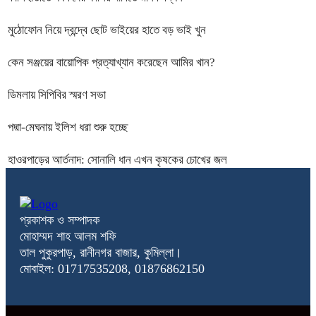
মুঠোফোন নিয়ে দ্বন্দ্বে ছোট ভাইয়ের হাতে বড় ভাই খুন
কেন সঞ্জয়ের বায়োপিক প্রত্যাখ্যান করেছেন আমির খান?
ডিমলায় সিপিবির স্মরণ সভা
পদ্মা-মেঘনায় ইলিশ ধরা শুরু হচ্ছে
হাওরপাড়ের আর্তনাদ: সোনালি ধান এখন কৃষকের চোখের জল
প্রকাশক ও সম্পাদক
মোহাম্মদ শাহ আলম শফি
তাল পুকুরপাড়, রানীনগর বাজার, কুমিল্লা।
মোবাইল: 01717535208, 01876862150