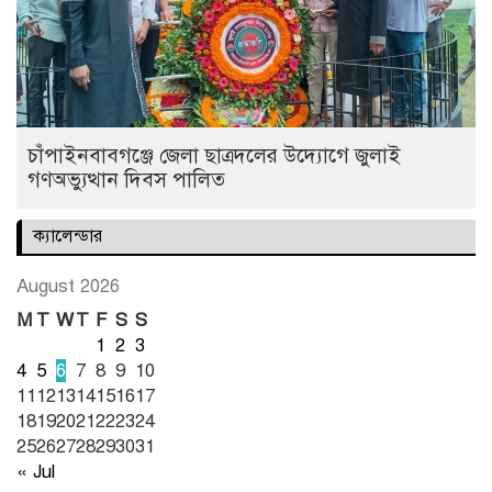
চাঁপাইনবাবগঞ্জে জেলা ছাত্রদলের উদ্যোগে জুলাই
গণঅভ্যুত্থান দিবস পালিত
ক্যালেন্ডার
August 2026
M
T
W
T
F
S
S
1
2
3
4
5
6
7
8
9
10
11
12
13
14
15
16
17
18
19
20
21
22
23
24
25
26
27
28
29
30
31
« Jul