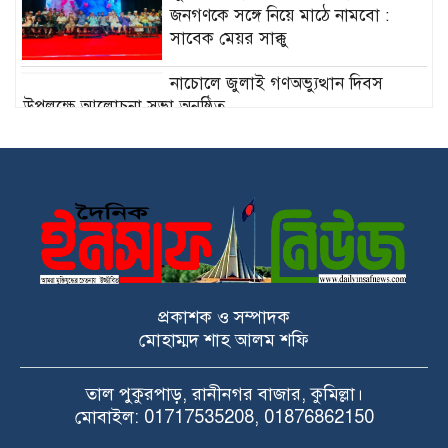
জনগণকে সঙ্গে নিয়ে মাঠে নামবো :
সাবেক মেয়র সাক্কু
নাচোলে জুলাই গণঅভ্যুত্থান দিবস
উপলক্ষে আলোচনা সভা অনুষ্ঠিত
গণভোটের রায় বাস্তবায়নের দাবিতে
কুমিল্লায় ১১ দলের সমাবেশ ও গণমিছিল
গ্রামীণ শিক্ষার্থীদের স্বপ্ন পূরণে পানিসম্পদ
প্রতিমন্ত্রীর ২০ শিক্ষার্থীর মাঝে
বাইসাইকেল বিতরণ
প্রকাশক ও সম্পাদক
মোহাম্মদ শাহ আলম শফি
তাল পুকুরপাড়, রানীনগর বাজার, কুমিল্লা।
মোবাইল: 01717535208, 01876862150