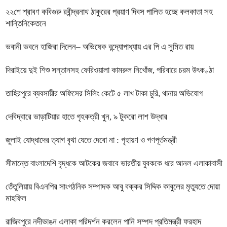
২২শে শ্রাবণ কবিগুরু রবীন্দ্রনাথ ঠাকুরের প্রয়াণ দিবস পালিত হচ্ছে কলকাতা সহ
শান্তিনিকেতনে
ভবানী ভবনে হাজিরা দিলেন– অভিষেক বন্দ্যোপাধ্যায় এর পি এ সুমিত রায়
দিরাইয়ে দুই শিশু সন্তানসহ ফেরিওয়ালা কামরুল নিখোঁজ, পরিবারে চরম উৎকণ্ঠা
তাহিরপুরে ব্যবসায়ীর অফিসের সিলিং কেটে ৫ লাখ টাকা চুরি, থানায় অভিযোগ
দেবিদ্বারে ভাড়াটিয়ার হাতে গৃহকত্রী খুন, ৯ টুকরো লাশ উদ্ধার
জুলাই যোদ্ধাদের ত্যাগ বৃথা যেতে দেবো না : গৃহায়ণ ও গণপূর্তমন্ত্রী
সীমান্তে বাংলাদেশি বৃদ্ধকে আটকের জবাবে ভারতীয় যুবককে ধরে আনল এলাকাবাসী
তেঁতুলিয়ায় বিএনপির সাংগঠনিক সম্পাদক আবু বক্কর সিদ্দিক কাবুলের মৃত্যুতে দোয়া
মাহফিল
রাজিবপুরে নদীভাঙন এলাকা পরিদর্শন করলেন পানি সম্পদ প্রতিমন্ত্রী ফরহাদ