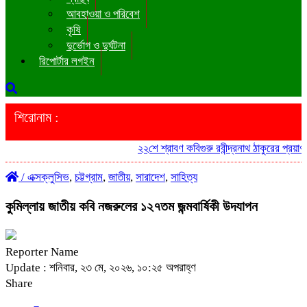
আবহাওয়া ও পরিবেশ
কৃষি
দুর্ভোগ ও দুর্ঘটনা
রিপোর্টার লগইন
শিরোনাম :
২২শে শ্রাবণ কবিগুরু রবীন্দ্রনাথ ঠাকুরের প্রয়াণ
/
এক্সক্লুসিভ
,
চট্টগ্রাম
,
জাতীয়
,
সারাদেশ
,
সাহিত্য
কুমিল্লায় জাতীয় কবি নজরুলের ১২৭তম জন্মবার্ষিকী উদযাপন
Reporter Name
Update : শনিবার, ২৩ মে, ২০২৬, ১০:২৫ অপরাহ্ণ
Share