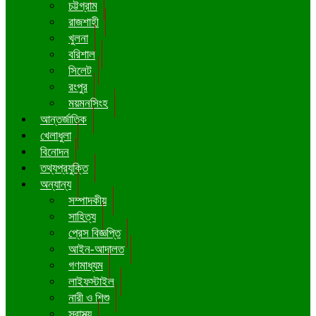
চট্টগ্রাম
রাজশাহী
খুলনা
বরিশাল
সিলেট
রংপুর
ময়মনসিংহ
আন্তর্জাতিক
খেলাধুলা
বিনোদন
তথ্যপ্রযুক্তি
অন্যান্য
সম্পাদকীয়
সাহিত্য
প্রেস বিজ্ঞপ্তি
আইন-আদালত
গণমাধ্যম
লাইফস্টাইল
নারী ও শিশু
স্বাস্থ্য