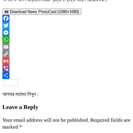
📸 Download News PhotoCard (1080×1080)
Facebook
Twitter
Messenger
WhatsApp
Email
Copy
Link
Gmail
Viber
Share
আপনার মতামত লিখুন :
Leave a Reply
Your email address will not be published.
Required fields are
marked
*