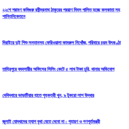
২২শে শ্রাবণ কবিগুরু রবীন্দ্রনাথ ঠাকুরের প্রয়াণ দিবস পালিত হচ্ছে কলকাতা সহ
শান্তিনিকেতনে
দিরাইয়ে দুই শিশু সন্তানসহ ফেরিওয়ালা কামরুল নিখোঁজ, পরিবারে চরম উৎকণ্ঠা
তাহিরপুরে ব্যবসায়ীর অফিসের সিলিং কেটে ৫ লাখ টাকা চুরি, থানায় অভিযোগ
দেবিদ্বারে ভাড়াটিয়ার হাতে গৃহকত্রী খুন, ৯ টুকরো লাশ উদ্ধার
জুলাই যোদ্ধাদের ত্যাগ বৃথা যেতে দেবো না : গৃহায়ণ ও গণপূর্তমন্ত্রী