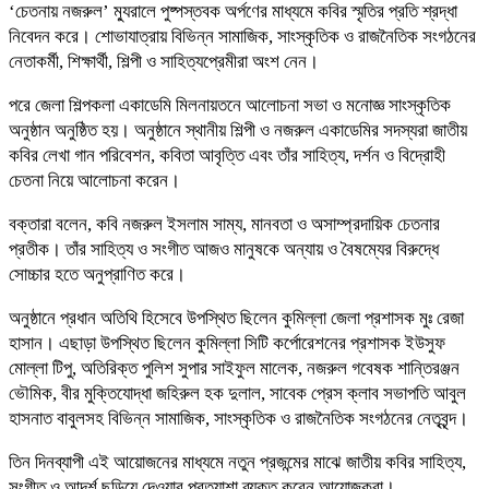
‘চেতনায় নজরুল’ ম্যুরালে পুষ্পস্তবক অর্পণের মাধ্যমে কবির স্মৃতির প্রতি শ্রদ্ধা
নিবেদন করে। শোভাযাত্রায় বিভিন্ন সামাজিক, সাংস্কৃতিক ও রাজনৈতিক সংগঠনের
নেতাকর্মী, শিক্ষার্থী, শিল্পী ও সাহিত্যপ্রেমীরা অংশ নেন।
পরে জেলা শিল্পকলা একাডেমি মিলনায়তনে আলোচনা সভা ও মনোজ্ঞ সাংস্কৃতিক
অনুষ্ঠান অনুষ্ঠিত হয়। অনুষ্ঠানে স্থানীয় শিল্পী ও নজরুল একাডেমির সদস্যরা জাতীয়
কবির লেখা গান পরিবেশন, কবিতা আবৃত্তি এবং তাঁর সাহিত্য, দর্শন ও বিদ্রোহী
চেতনা নিয়ে আলোচনা করেন।
বক্তারা বলেন, কবি নজরুল ইসলাম সাম্য, মানবতা ও অসাম্প্রদায়িক চেতনার
প্রতীক। তাঁর সাহিত্য ও সংগীত আজও মানুষকে অন্যায় ও বৈষম্যের বিরুদ্ধে
সোচ্চার হতে অনুপ্রাণিত করে।
অনুষ্ঠানে প্রধান অতিথি হিসেবে উপস্থিত ছিলেন কুমিল্লা জেলা প্রশাসক মুঃ রেজা
হাসান। এছাড়া উপস্থিত ছিলেন কুমিল্লা সিটি কর্পোরেশনের প্রশাসক ইউসুফ
মোল্লা টিপু, অতিরিক্ত পুলিশ সুপার সাইফুল মালেক, নজরুল গবেষক শান্তিরঞ্জন
ভৌমিক, বীর মুক্তিযোদ্ধা জহিরুল হক দুলাল, সাবেক প্রেস ক্লাব সভাপতি আবুল
হাসনাত বাবুলসহ বিভিন্ন সামাজিক, সাংস্কৃতিক ও রাজনৈতিক সংগঠনের নেতৃবৃন্দ।
তিন দিনব্যাপী এই আয়োজনের মাধ্যমে নতুন প্রজন্মের মাঝে জাতীয় কবির সাহিত্য,
সংগীত ও আদর্শ ছড়িয়ে দেওয়ার প্রত্যাশা ব্যক্ত করেন আয়োজকরা।